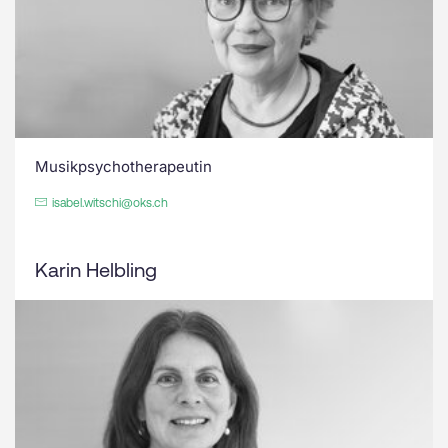
Musikpsychotherapeutin
isabel.witschi@oks.ch
Karin Helbling