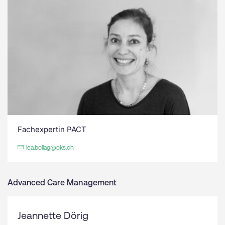
Fachexpertin PACT
lea.bollag@oks.ch
Advanced Care Management
Jeannette Dörig