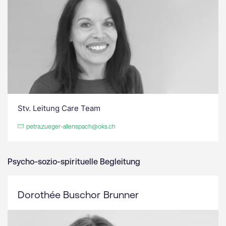
Stv. Leitung Care Team
petra.zueger-allenspach@oks.ch
Psycho-sozio-spirituelle Begleitung
Dorothée Buschor Brunner