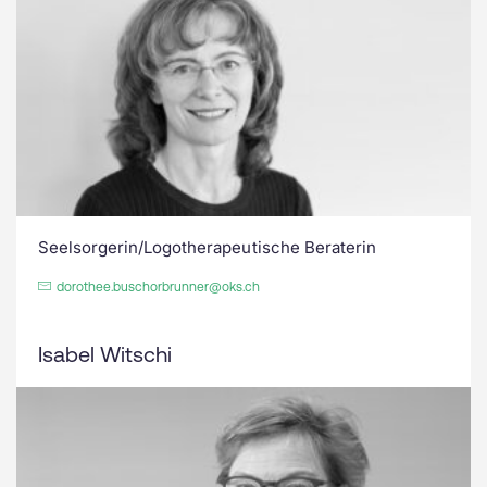
Seelsorgerin/Logotherapeutische Beraterin
dorothee.buschorbrunner@oks.ch
Isabel Witschi