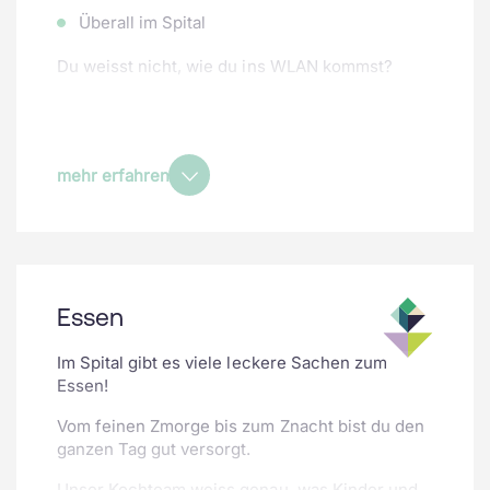
Überall im Spital
Du weisst nicht, wie du ins WLAN kommst?
Die Pflegenden und Mitarbeiter des Spitals
helfen dir gerne beim Einloggen!
mehr erfahren
Uns ist es wichtig, dass du dich nicht die ganze
Zeit mit dem Handy beschäftigst. Wir haben
deshalb einige Spielregeln in einem
Flyer
zusammengefasst.
Essen
Im Spital gibt es viele leckere Sachen zum
Essen!
Vom feinen Zmorge bis zum Znacht bist du den
ganzen Tag gut versorgt.
Unser Kochteam weiss genau, was Kinder und