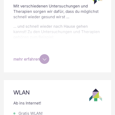
Zahnbürste und Zahnpasta
Mit verschiedenen Untersuchungen und
Finken (Hausschuhe)
Therapien sorgen wir dafür, dass du möglichst
schnell wieder gesund wirst ...
... und schnell wieder nach Hause gehen
kannst! Zu den Untersuchungen und Therapien
gehören zum Beispiel:
Physiotherapie
Röntgen
mehr erfahren
Ultraschall
Ernährungsberatung
Hirnströme messen
und vieles mehr
WLAN
Ab ins Internet!
Gratis WLAN!