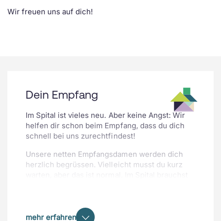
Wir freuen uns auf dich!
Dein Empfang
Im Spital ist vieles neu. Aber keine Angst: Wir
helfen dir schon beim Empfang, dass du dich
schnell bei uns zurechtfindest!
Unsere netten Empfangsdamen werden dich
herzlich begrüssen. Vielleicht musst du kurz
warten, aber das ist normal. Im Spital brauchst
du immer ein bisschen Geduld.
Danach lernst du entweder deine
Pflegefachperson kennen, die dir alles wichtige
mehr erfahren