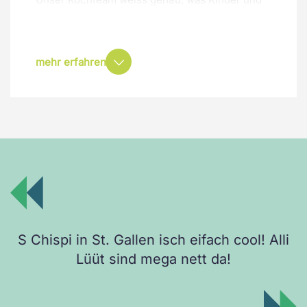
Jugendliche gerne essen...
Dazu hast du in der Cafeteria und an
verschiedenen Automaten im Spital die
mehr erfahren
Möglichkeit, etwas für Zwischendurch zu holen.
Zum Beispiel:
Feine Sandwiches
Kioskartikel
Getränke
S Chispi in St. Gallen isch eifach cool! Alli
Lüüt sind mega nett da!