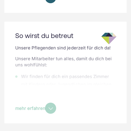
zum Kinderspital erklärt. Oder du triffst gleich
deine zuständige Ärztin oder dein zuständigen
Arzt, die/der dich über das weitere Vorgehen
informiert.
So wirst du betreut
Unsere Pflegenden sind jederzeit für dich da!
Unsere Mitarbeiter tun alles, damit du dich bei
uns wohlfühlst:
Wir finden für dich ein passendes Zimmer
mit Kindern oder Jugendlichen im gleichen
Alter
Deine Eltern dürfen jederzeit bei dir sein
Wenn du etwas nicht verstehst oder etwas
mehr erfahren
genauer wissen willst, frag einfach nach!
Unsere Pflegenden messen zum