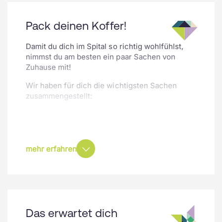
Beispiel deinen Puls, deinen Blutdruck oder
ob du Fieber hast
Pack deinen Koffer!
Keine Angst – unsere Pflegenden sind sehr
erfahren und helfen dir, wenn du Schmerzen
Damit du dich im Spital so richtig wohlfühlst,
hast.
nimmst du am besten ein paar Sachen von
Zuhause mit!
Wir haben für dich die wichtigsten Sachen
zusammengestellt:
Dein Kuscheltier oder persönlicher
Gegenstand
Dein Lieblings-Pyjama
mehr erfahren
Gemütliche Kleider, in denen du dich
wohlfühlst
Dein Handy oder Tablet
Spannende Bücher oder Comics
Spiele
Das erwartet dich