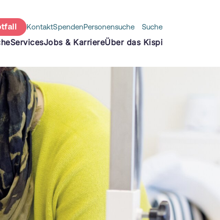
tfall
Kontakt
Spenden
Personensuche
Suche
che
Services
Jobs & Karriere
Über das Kispi