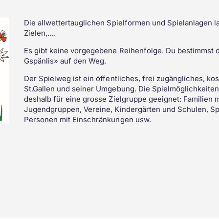
KIG-together
Warum das Kispi SG?
Die allwettertauglichen Spielformen und Spielanlagen 
Zielen,….
Es gibt keine vorgegebene Reihenfolge. Du bestimmst d
Gspänlis» auf den Weg.
Der Spielweg ist ein öffentliches, frei zugängliches, k
St.Gallen und seiner Umgebung. Die Spielmöglichkeiten
deshalb für eine grosse Zielgruppe geeignet: Familien m
Jugendgruppen, Vereine, Kindergärten und Schulen, Spa
Personen mit Einschränkungen usw.