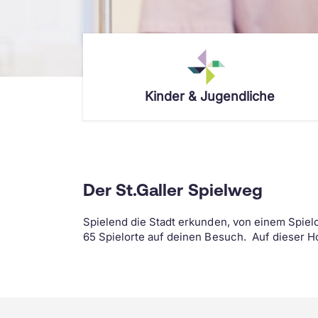
Kinder & Jugendliche
Dein Aufenthalt
Das Wichtigste in Kürze
Kompetenzen
Empfang
Notfall – was tun?
Allergologie
Wie du betreut wirst
Standort & Anreise
Anästhesie
Der St.Galler Spielweg
Lernatelier
Besuchszeiten
Chirurgie
Spielend die Stadt erkunden, von einem Spiel
Spielzimmer
Verpflegung & Cafeteria
Dermatologie
65 Spielorte auf deinen Besuch. Auf dieser H
WLAN
WLAN
Diabetologie
Theodoras Spitalclowns
Übernachten
Endokrinologie
Art-Therapie
Checkliste
Entwicklung
Wettbewerb
Assistenzhunde
Ergotherapie