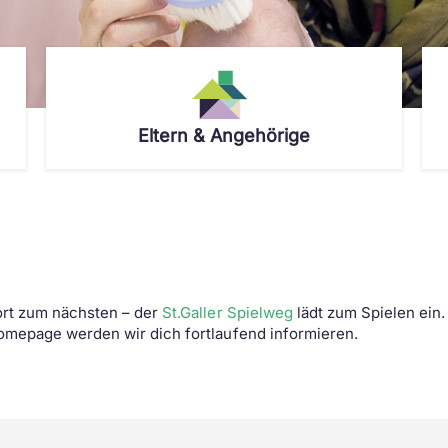
Eltern & Angehörige
Wo tut es weh?
Beratung & Betreuung
Personensuche
Deine Eltern
Feedback & Wünsche
Aus- & Weiterbildung
Deine Fachpersonen
Ronald McDonald Elternhaus
Kooperationspartner
Schnuppern
News & Veranstaltungen
Fachbereiche
ort zum nächsten – der
St.Galler Spielweg
lädt zum Spielen ein. 
omepage werden wir dich fortlaufend informieren.
Lehre beim Kinderspital
Kinder-Notfall-Praxis
Fachveranstaltungen
Zukunftstag
Kinderarztpraxis Buchs
MyHandicap
Spielweg St.Gallen