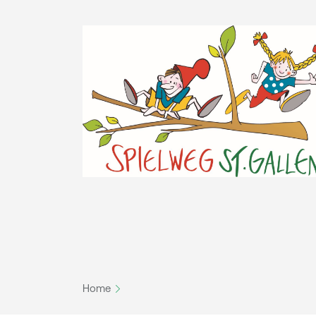
Leistungen für Zusatzversicherte
Stationen
Alle Kompetenzen ansehen
Rauchfrei
Wir sind für Sie da!
Home