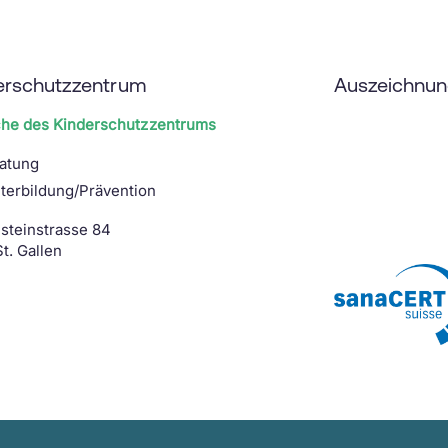
dem neusten wissenschaftlichen
Stand bei unseren Behandlungen sind.
Kontakt
Regula Scheiwiller
erschutzzentrum
Auszeichnu
Wundexpertin SAfW
Leiterin Wund- und Stomaberatung
che des Kinderschutzzentrums
info.wundberatung@oks.ch
atung
Unterlagen
terbildung/Prävention
Flyer Dekubitus
steinstrasse 84
t. Gallen