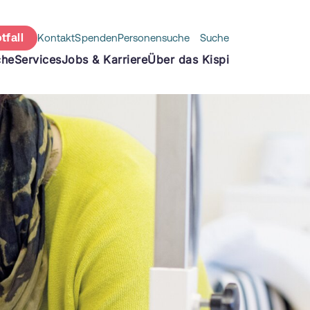
tfall
Kontakt
Spenden
Personensuche
Suche
che
Services
Jobs & Karriere
Über das Kispi