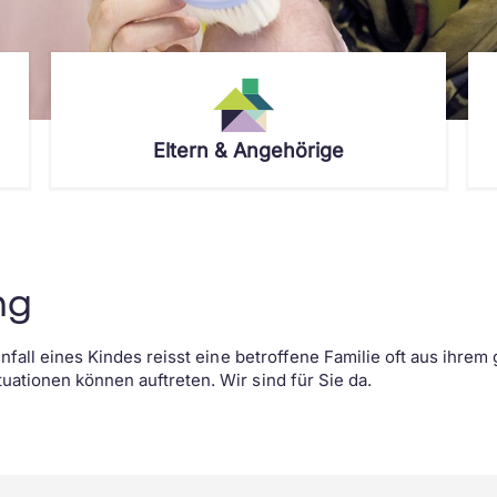
Eltern & Angehörige
Wo tut es weh?
Beratung & Betreuung
Personensuche
Deine Eltern
Feedback & Wünsche
Aus- & Weiterbildung
ng
Deine Fachpersonen
Ronald McDonald Elternhaus
Kooperationspartner
Schnuppern
News & Veranstaltungen
Fachbereiche
Unfall eines Kindes reisst eine betroffene Familie oft aus ihrem
ationen können auftreten. Wir sind für Sie da.
Lehre beim Kinderspital
Kinder-Notfall-Praxis
Fachveranstaltungen
Zukunftstag
Kinderarztpraxis Buchs
MyHandicap
Spielweg St.Gallen