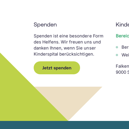
noch besser zu gestalten und stetig
weiterzuentwickeln.
Susanne Mäder-Duss
Diabetesfachberaterin
Kontakt: Kathrin Marfurt-
susanne.maeder-duss@oks.ch
Russenberger,
Katrin.Marfurt-
Spenden
Kind
Russenberger@oks.ch
Spenden ist eine besondere Form
Berei
des Helfens. Wir freuen uns und
Ber
danken Ihnen, wenn Sie unser
Kinderspital berücksichtigen.
Wei
Falken
Jetzt spenden
9000 S