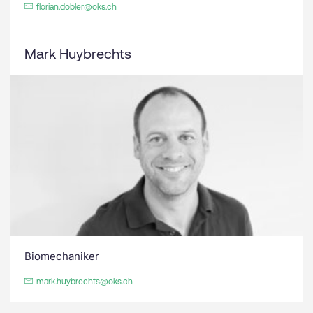
florian.dobler@oks.ch
Mark Huybrechts
Biomechaniker
mark.huybrechts@oks.ch