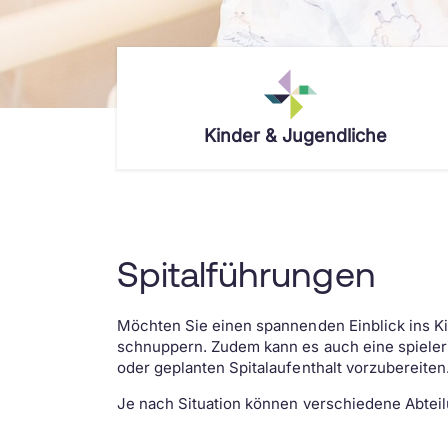
Kinder & Jugendliche
Dein Aufenthalt
Das Wichtigste in Kürze
Kompetenzen
Empfang
Notfall – was tun?
Allergologie
Wie du betreut wirst
Standort & Anreise
Anästhesie
Spitalführungen
Lernatelier
Besuchszeiten
Chirurgie
Spielzimmer
Verpflegung & Cafeteria
Dermatologie
Möchten Sie einen spannenden Einblick ins Ki
WLAN
WLAN
Diabetologie
schnuppern. Zudem kann es auch eine spieleri
oder geplanten Spitalaufenthalt vorzubereiten
Theodoras Spitalclowns
Übernachten
Endokrinologie
Art-Therapie
Checkliste
Entwicklung
Je nach Situation können verschiedene Abteilu
Wettbewerb
Assistenzhunde
Ergotherapie