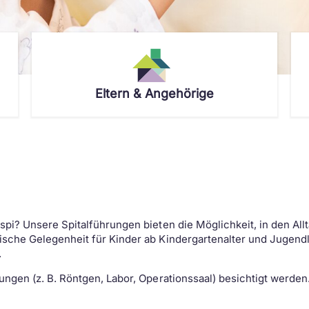
Eltern & Angehörige
Wo tut es weh?
Beratung & Betreuung
Personensuche
Deine Eltern
Feedback & Wünsche
Aus- & Weiterbildung
Deine Fachpersonen
Ronald McDonald Elternhaus
Kooperationspartner
Schnuppern
News & Veranstaltungen
Fachbereiche
spi? Unsere Spitalführungen bieten die Möglichkeit, in den A
Lehre beim Kinderspital
Kinder-Notfall-Praxis
Fachveranstaltungen
sche Gelegenheit für Kinder ab Kindergartenalter und Jugendl
.
Zukunftstag
Kinderarztpraxis Buchs
ngen (z. B. Röntgen, Labor, Operationssaal) besichtigt werden
MyHandicap
Spielweg St.Gallen