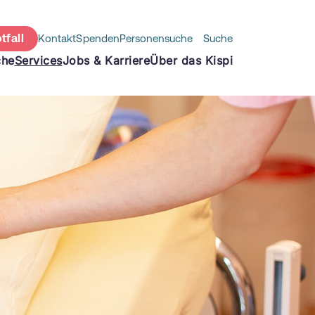
tfall
Kontakt
Spenden
Personensuche
Suche
che
Services
Jobs & Karriere
Über das Kispi