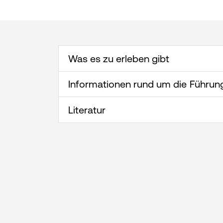
Leistungen für Zusatzversicherte
Stationen
Alle Kompetenzen ansehen
Rauchfrei
Wir sind für Sie da!
Was es zu erleben gibt
Informationen rund um die Führun
Literatur