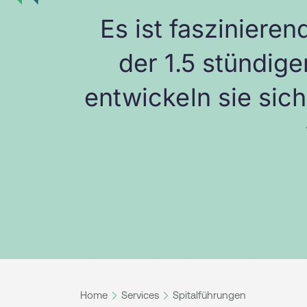
Es ist faszinieren
der 1.5 stündig
entwickeln sie sic
Home
Services
Spitalführungen