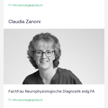
info.neurologie@oks.ch
Claudia Zanoni
Fachfrau Neurophysiologische Diagnostik eidg.FA
info.neurologie@oks.ch