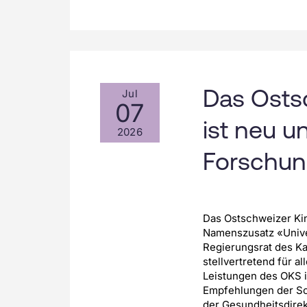
Das Ostsc
Jul
07
ist neu u
2026
Forschun
Das Ostschweizer Kin
Namenszusatz «Univer
Regierungsrat des Ka
stellvertretend für 
Leistungen des OKS i
Empfehlungen der S
der Gesundheitsdire