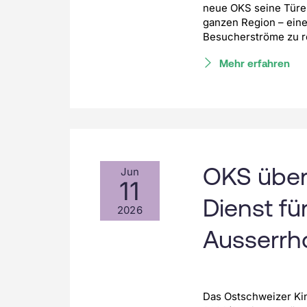
neue OKS seine Türe
ganzen Region – eine
Besucherströme zu r
Mehr erfahren
OKS über
Jun
11
Dienst fü
2026
Ausserr
Das Ostschweizer Ki