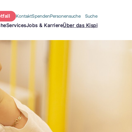
tfall
Kontakt
Spenden
Personensuche
Suche
che
Services
Jobs & Karriere
Über das Kispi