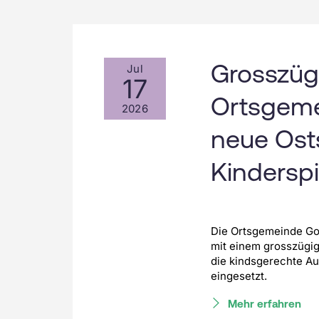
Leistungen für Zusatzversicherte
Stationen
Alle Kompetenzen ansehen
Rauchfrei
Wir sind für Sie da!
Grosszüg
Jul
17
Ortsgeme
2026
neue Ost
Kinderspi
Die Ortsgemeinde Gol
mit einem grosszügig
die kindsgerechte A
eingesetzt.
Mehr erfahren