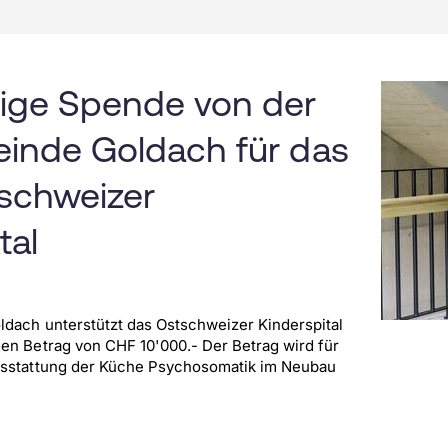
KIG-together
Warum das Kispi SG?
ige Spende von der
inde Goldach für das
schweizer
tal
dach unterstützt das Ostschweizer Kinderspital
en Betrag von CHF 10'000.- Der Betrag wird für
usstattung der Küche Psychosomatik im Neubau