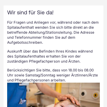
Nach Voranmeldung können Sie mit
Wir sind für Sie da!
Ihrem Kind auch die Bettenstation
besichtigen, auf welcher Ihr Kind
Für Fragen und Anliegen vor, während oder nach dem
hospitalisiert sein wird. Bei Fragen steht
Spitalaufenthalt wenden Sie sich bitte direkt an die
Ihnen jederzeit eine kompetente
betreffende Abteilung/Stationsleitung. Die Adresse
Fachperson zur Verfügung.
und Telefonnummer finden Sie auf dem
Aufgebotsschreiben.
Auskunft über das Befinden Ihres Kindes während
des Spitalaufenthaltes erhalten Sie von der
zuständigen Pflegefachperson und Ärzten.
Berücksichtigen Sie bitte, dass von 18.00 bis 08.00
Uhr sowie Samstag/Sonntag weniger Ärztinnen/Ärzte
und Pflegefachpersonen arbeiten.