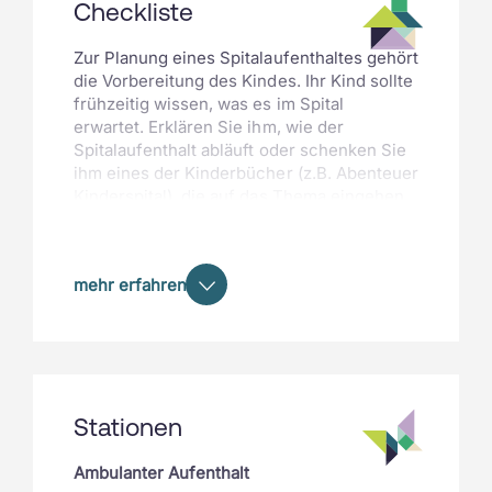
Checkliste
Zur Planung eines Spitalaufenthaltes gehört
die Vorbereitung des Kindes. Ihr Kind sollte
frühzeitig wissen, was es im Spital
erwartet. Erklären Sie ihm, wie der
Spitalaufenthalt abläuft oder schenken Sie
ihm eines der Kinderbücher (z.B. Abenteuer
Kinderspital), die auf das Thema eingehen.
Notwendig für den Spitalaufenthalt:
das Schreiben (Aufgebot), das Sie für
mehr erfahren
den Spitaleintritt erhalten haben
Toilettenartikel, Papiertaschentücher
(Wasch- und Frottiertücher liegen im
Spital bereit)
Stationen
Pyjama, Trainer, Finken, Säuglinge
benötigen keine eigenen Kleider
Ambulanter Aufenthalt
eigener Nuggi und Schoppenflaschen,