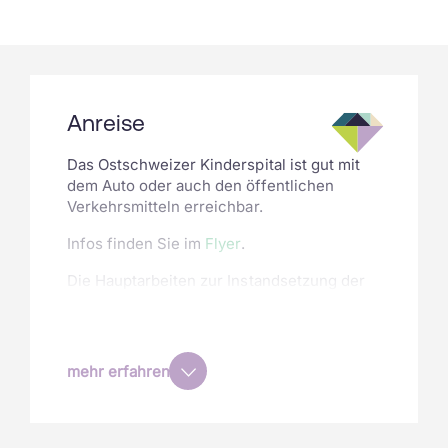
Anreise
Das Ostschweizer Kinderspital ist gut mit
dem Auto oder auch den öffentlichen
Verkehrsmitteln erreichbar.
Infos finden Sie im
Flyer
.
Die Hauptarbeiten zur Instandsetzung der
Stadtautobahn St.Gallen haben im Sommer
2021 begonnen.
Wir möchten Sie darauf aufmerksam
mehr erfahren
machen, genügend Zeit für den
Anfahrtsweg einzuplanen oder die
öffentlichen Verkehrsmittel zu nutzen.