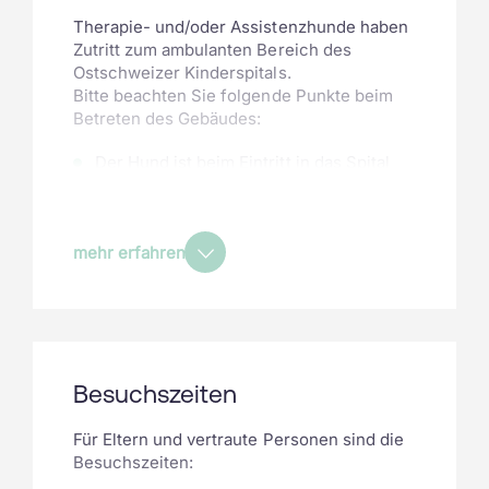
Therapie- und/oder Assistenzhunde haben
Zutritt zum ambulanten Bereich des
Ostschweizer Kinderspitals.
Bitte beachten Sie folgende Punkte beim
Betreten des Gebäudes:
Der Hund ist beim Eintritt in das Spital
klar, d. h. auch für Aussenstehende
sichtbar als Assistenzhund
gekennzeichnet (z.B. mit einem
mehr erfahren
«Gstältli»).
Der Hund wird jederzeit an der Leine
geführt.
Der Zutritt ist für den ambulanten
Besuchs­zeiten
Bereich begrenzt.
Für den stationären Bereich müssen aus
Für Eltern und vertraute Personen sind die
Hygienegründen weitergehende
Besuchszeiten:
Abklärungen gemacht bzw. eine